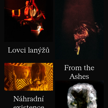
Lovci lanýžů
From the
Ashes
Náhradní
existence