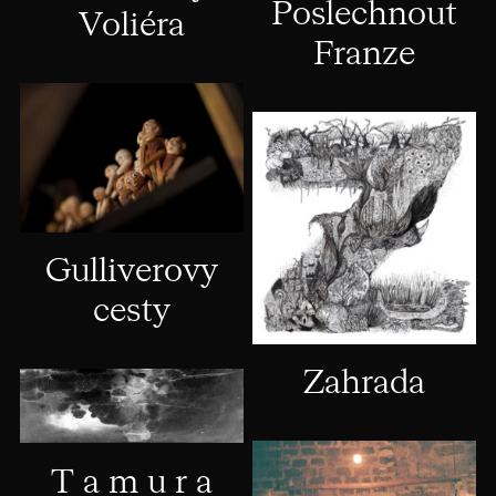
Poslechnout
Voliéra
Franze
Gulliverovy
cesty
Zahrada
T a m u r a