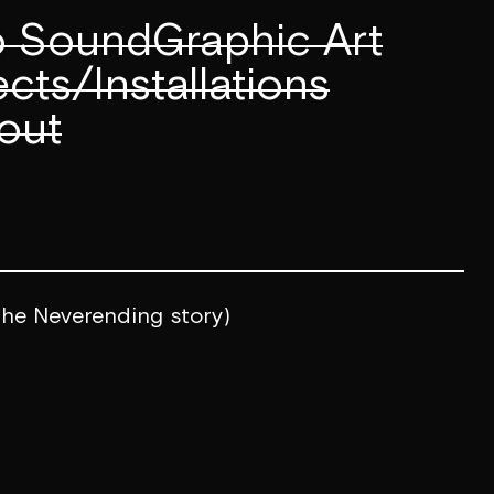
to Sound
Graphic Art
cts/Installations
out
The Neverending story)