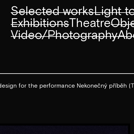
Selected works
Light 
Exhibitions
Theatre
Obje
Video/Photography
Ab
 design for the performance Nekonečný příběh (